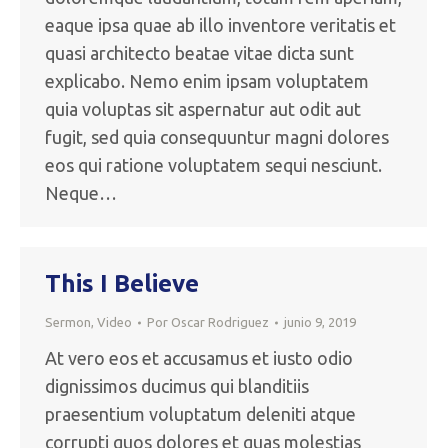
eaque ipsa quae ab illo inventore veritatis et
quasi architecto beatae vitae dicta sunt
explicabo. Nemo enim ipsam voluptatem
quia voluptas sit aspernatur aut odit aut
fugit, sed quia consequuntur magni dolores
eos qui ratione voluptatem sequi nesciunt.
Neque…
This I Believe
Sermon
,
Video
Por
Oscar Rodriguez
junio 9, 2019
At vero eos et accusamus et iusto odio
dignissimos ducimus qui blanditiis
praesentium voluptatum deleniti atque
corrupti quos dolores et quas molestias